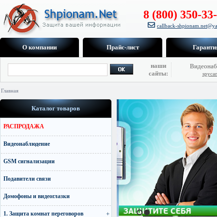
8 (800) 350-33
callback-shpionam.net@ya
О компании
Прайс-лист
Гаранти
наши
Видеонаб
сайты:
spyca
Главная
Каталог товаров
На прошедшей выста
РАСПРОДАЖА
лучшими в разделе лич
скрытых камер.
Видеонаблюдение
В Москве 20 октября 
GSM сигнализации
Со 2 по 5 февр в выставочном центре «Кроку
Подавители связи
Домофоны и видеоглазки
1. Защита комнат переговоров