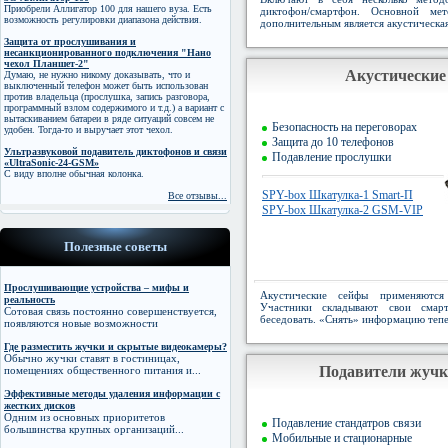
Приобрели Аллигатор 100 для нашего вуза. Есть
диктофон/смартфон. Основной мет
возможность регулировки диапазона действия.
дополнительным является акустическа
Защита от прослушивания и
несанкционированного подключения "Нано
чехол Планшет-2"
Акустические
Думаю, не нужно никому доказывать, что и
выключенный телефон может быть использован
против владельца (прослушка, запись разговора,
программный взлом содержимого и т.д.) а вариант с
вытаскиванием батареи в ряде ситуаций совсем не
Безопасность на переговорах
удобен. Тогда-то и выручает этот чехол.
Защита до 10 телефонов
Ультразвуковой подавитель диктофонов и связи
Подавление прослушки
«UltraSonic-24-GSM»
С виду вполне обычная колонка.
SPY-box Шкатулка-1 Smart-П
Все отзывы...
SPY-box Шкатулка-2 GSM-VIP
Полезные советы
Прослушивающие устройства – мифы и
Акустические сейфы применяются
реальность
Участники складывают свои сма
Сотовая связь постоянно совершенствуется,
беседовать. «Снять» информацию теп
появляются новые возможности
Где разместить жучки и скрытые видеокамеры?
Обычно жучки ставят в гостиницах,
Подавители жучк
помещениях общественного питания и...
Эффективные методы удаления информации с
жестких дисков
Одним из основных приоритетов
Подавление стандатров связи
большинства крупных организаций...
Мобильные и стационарные