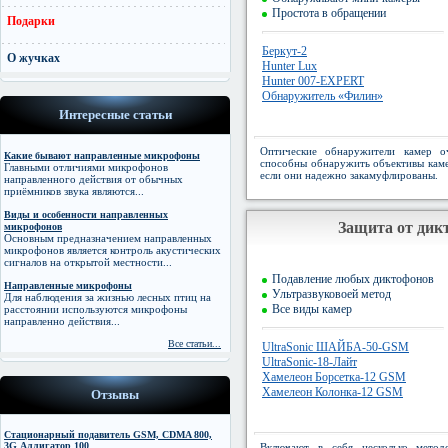
Простота в обращении
Подарки
Беркут-2
О жучках
Hunter Lux
Hunter 007-EXPERT
Обнаружитель «Филин»
Интересные статьи
Оптические обнаружители камер о
Какие бывают направленные микрофоны
способны обнаружить объективы кам
Главными отличиями микрофонов
если они надежно закамуфлированы.
направленного действия от обычных
приёмников звука являются...
Виды и особенности направленных
Защита от дик
микрофонов
Основным предназначением направленных
микрофонов является контроль акустических
сигналов на открытой местности...
Подавление любых диктофонов
Направленные микрофоны
Ультразвуковоей метод
Для наблюдения за жизнью лесных птиц на
Все виды камер
расстоянии используются микрофоны
направленно действия...
Все статьи...
UltraSonic ШАЙБА-50-GSM
UltraSonic-18-Лайт
Хамелеон Борсетка-12 GSM
Хамелеон Колонка-12 GSM
Отзывы
Стационарный подавитель GSM, CDMA 800,
3G Аллигатор 100
Включают в себя несколько метод