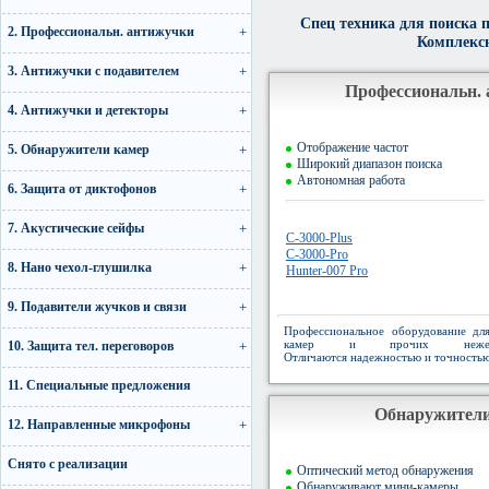
1
2
Спец техника для поиска
2. Профессиональн. антижучки
Комплексн
3. Антижучки с подавителем
Профессиональн.
4. Антижучки и детекторы
Отображение частот
5. Обнаружители камер
Широкий диапазон поиска
Автономная работа
6. Защита от диктофонов
7. Акустические сейфы
C-3000-Plus
C-3000-Pro
8. Нано чехол-глушилка
Hunter-007 Pro
9. Подавители жучков и связи
Профессиональное оборудование дл
камер и прочих нежелат
10. Защита тел. переговоров
Отличаются надежностью и точностью
11. Специальные предложения
Обнаружители
12. Направленные микрофоны
Снято с реализации
Оптический метод обнаружения
Обнаруживают мини-камеры