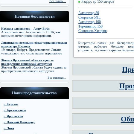
Все советы...
Радиус до 150 метров
Аллигатор 80
Новинки безопасности
Скорпион 5XL
Аллигатор 100
Терминатор 150
Находка для шпиона – Angry Birds
Скорпион-Хищник
Агентством нац. безопасности США, как
одним из источников информации...
Ливанскими военными обнаружена шпионская
Генераторы помех для беспроводн
аппаратура Израиля
которых работает большое коли
19 января, Бейрут. Представители Ливана
устройств, жучков и скрытых видеока
утверждают, что снова нашли израильское
Жителя Ярославской области судят за
приобретение шпионской авторучки
Жителя Ярославской области будут судить за
При
приобретение шпионской авторучки
Все новинки...
Про
Наши представительства
г. Курган
г. Архангельск
г. Ярославль
Общ
г. Нижний Новгород
г. Чита